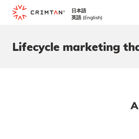
日本語
英語
(
English
)
Lifecycle marketing th
A